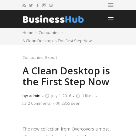
Home
Companies
A Clean Desktop Is The First Step Now
Companies
,
Export
A Clean Desktop is
the First Step Now
by: admin
July 1, 2016
1
likes
2 Comments
2355 seen
The new collection from Overcovers almost