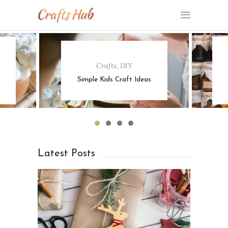
DIY
,
Recepies
Make perfect
s
marmalade
Latest Posts