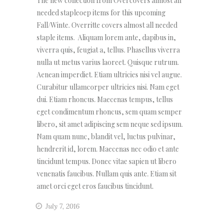
The new collection from Overcovers almost all
needed stapleoep items for this upcoming
Fall/Winte. Overritte covers almost all needed
staple items. Aliquam lorem ante, dapibus in,
viverra quis, feugiat a, tellus. Phasellus viverra
nulla ut metus varius laoreet. Quisque rutrum.
Aenean imperdiet. Etiam ultricies nisi vel augue.
Curabitur ullamcorper ultricies nisi. Nam eget
dui. Etiam rhoncus. Maecenas tempus, tellus
eget condimentum rhoncus, sem quam semper
libero, sit amet adipiscing sem neque sed ipsum.
Nam quam nunc, blandit vel, luctus pulvinar,
hendrerit id, lorem. Maecenas nec odio et ante
tincidunt tempus. Donec vitae sapien ut libero
venenatis faucibus. Nullam quis ante. Etiam sit
amet orci eget eros faucibus tincidunt.
July 7, 2016